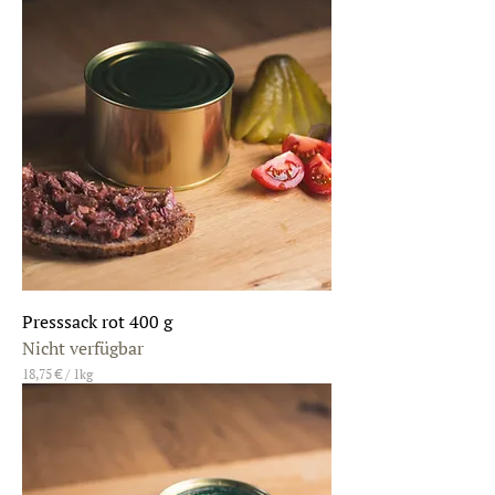
Presssack rot 400 g
Nicht verfügbar
18,75 €
/
1kg
1
8
,
7
5