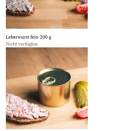
K
i
l
o
g
r
a
m
Leberwurst fein 200 g
m
Nicht verfügbar