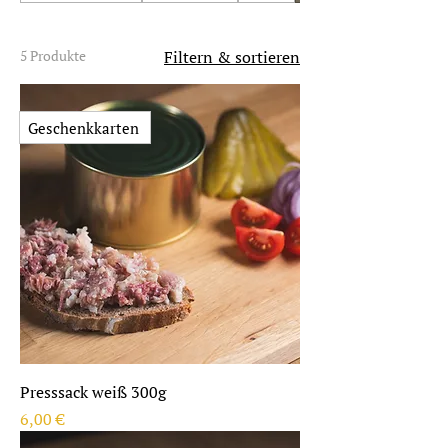
5 Produkte
Filtern & sortieren
Geschenkkarten
Presssack weiß 300g
Preis
6,00 €