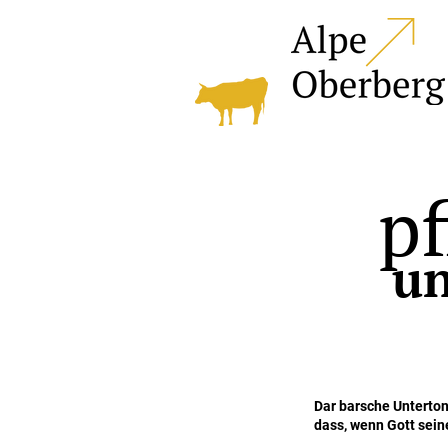
pf
un
Dar barsche Unterton
dass, wenn Gott sein