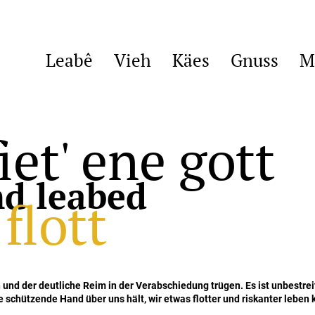
Leabê
Vieh
Käes
Gnuss
M
iet' ene gott
d leabed
flott
 und der deutliche Reim in der Verabschiedung trügen. Es ist unbestrei
e schützende Hand über uns hält, wir etwas flotter und riskanter leben