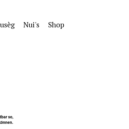
usèg
Nui's
Shop
tbar so,
 können.