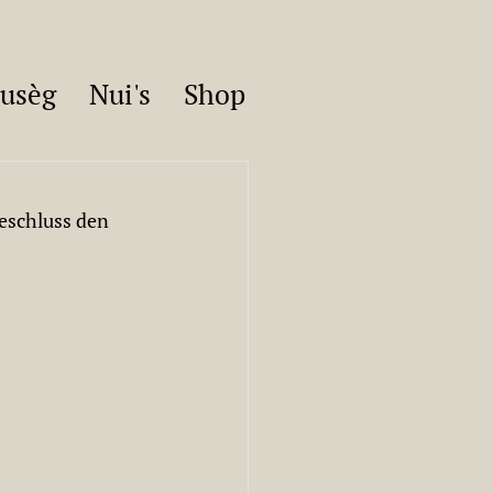
usèg
Nui's
Shop
eschluss den 