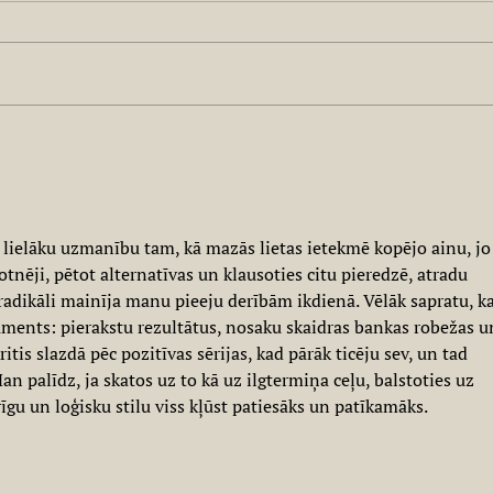
Expe
Käsegenuss für zu Hause?
t lielāku uzmanību tam, kā mazās lietas ietekmē kopējo ainu, jo
tnēji, pētot alternatīvas un klausoties citu pieredzē, atradu 
 radikāli mainīja manu pieeju derībām ikdienā. Vēlāk sapratu, ka
uments: pierakstu rezultātus, nosaku skaidras bankas robežas u
itis slazdā pēc pozitīvas sērijas, kad pārāk ticēju sev, un tad 
an palīdz, ja skatos uz to kā uz ilgtermiņa ceļu, balstoties uz 
gu un loģisku stilu viss kļūst patiesāks un patīkamāks.