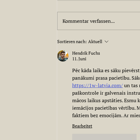
Kommentar verfassen...
i d Bearg dohuim - der
Sortieren nach:
Aktuell
Podcast
Hendrik Fuchs
11. Juni
Pēc kāda laika es sāku pievērs
panākumi prasa pacietību. Sāko
https://1w-latvia.com/
 un tas
paškontrole ir galvenais instr
mācos laikus apstāties. Esmu kr
iemācījos pacietības vērtību. M
faktiem bez emocijām. Ar mierī
Bearbeitet
Gefällt mir
Antworten